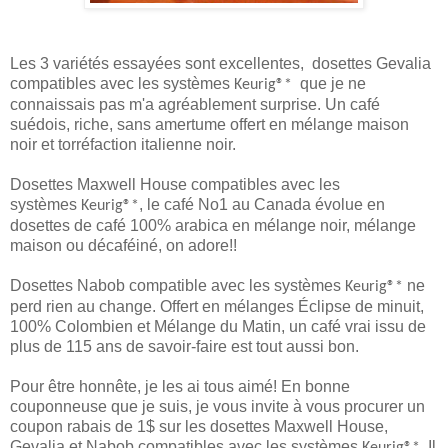
Les 3 variétés essayées sont excellentes, dosettes Gevalia
compatibles avec les systèmes
que je ne
Keurig®*
connaissais pas m'a agréablement surprise. Un café
suédois, riche, sans amertume offert en mélange maison
noir et torréfaction italienne noir.
Dosettes Maxwell House compatibles avec les
systèmes
, le café No1 au Canada évolue en
Keurig®*
dosettes de café 100% arabica en mélange noir, mélange
maison ou décaféiné, on adore!!
Dosettes Nabob compatible avec les systèmes
ne
Keurig®*
perd rien au change. Offert en mélanges Éclipse de minuit,
100% Colombien et Mélange du Matin, un café vrai issu de
plus de 115 ans de savoir-faire est tout aussi bon.
Pour être honnête, je les ai tous aimé! En bonne
couponneuse que je suis, je vous invite à vous procurer un
coupon rabais de 1$ sur les dosettes Maxwell House,
Gevalia et Nabob compatibles avec les systèmes
Il
Keurig®*.